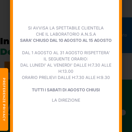
ORARIO PRELIEVI DALLE H:7.30 ALLE H:9.30
TUTTI I SABATI DI AGOSTO CHIUSI
LA DIREZIONE
SI AVVISA LA SPETTABILE CLIENTELA
Prenota
CHE IL LABORATORIO A.N.S.A
appuntamento
In collaborazione con
Punto
SARA’ CHIUSO DAL 10 AGOSTO AL 15 AGOSTO
DeGa
DAL 1 AGOSTO AL 31 AGOSTO RISPETTERA’
IL SEGUENTE ORARIO:
DAL LUNEDI’ AL VENERDI’ DALLE H:7.30 ALLE
VISITA IL SITO
H:13.00
ORARIO PRELIEVI DALLE H:7.30 ALLE H:9.30
TUTTI I SABATI DI AGOSTO CHIUSI
LA DIREZIONE
Laboratorio Privato di Analisi Cliniche