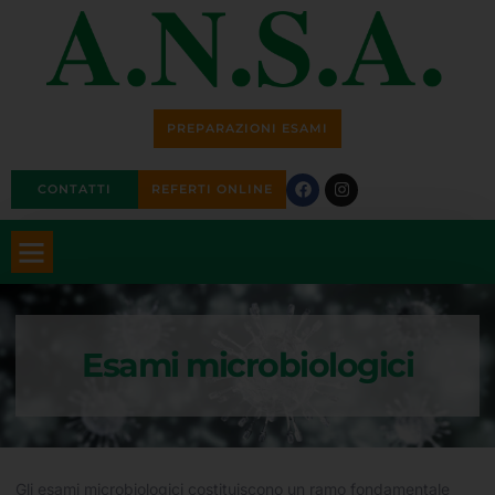
PREPARAZIONI ESAMI
CONTATTI
REFERTI ONLINE
Esami microbiologici
Gli esami microbiologici costituiscono un ramo fondamentale