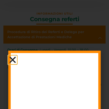
INFORMAZIONI UTILI
Consegna referti
Procedura di Ritiro dei Referti e Delega per
Accettazione di Prestazioni Mediche
Orari di Consegna:
Lunedì - Venerdì, 11:00 - 18:00
Presso il nostro centro, garantiamo un efficiente servizio di
consegna dei referti agli utenti. La procedura è la
seguente:
I referti vengono consegnati dal
lunedì al venerdì
dalle 11:00 alle 18:00.
La consegna può avvenire direttamente al cliente o a
un incaricato munito di delega firmata, la quale può
essere ottenuta presso il nostro sportello di
accettazione.
Durante la procedura di accettazione, forniamo agli
utenti una copia della
scheda di accettazione
,