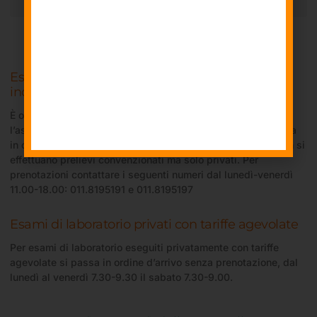
Prenotazioni esami
Esami con esenzione e con assicurazioni forma
indiretta
È obbligatoria la prenotazione per chi ha l‘esenzione o
l’assicurazione che rimborsa solo il ticket sanitario. Si passa
in ordine d’arrivo dal lunedì-venerdì 7.30-9.30, il sabato non si
effettuano prelievi convenzionati ma solo privati. Per
prenotazioni contattare i seguenti numeri dal lunedì-venerdì
11.00-18.00: 011.8195191 e 011.8195197
Esami di laboratorio privati con tariffe agevolate
Per esami di laboratorio eseguiti privatamente con tariffe
agevolate si passa in ordine d’arrivo senza prenotazione, dal
lunedì al venerdì 7.30-9.30 il sabato 7.30-9.00.