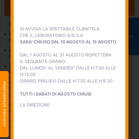
Orari
Esami Prenotazioni e Informazioni:
SI AVVISA LA SPETTABILE CLIENTELA
Prenota
Dal lunedì al venerdì 7.30-18.00 e il sabato 7.30-11.00
CHE IL LABORATORIO A.N.S.A
appuntamento
Ritiro referti:
SARA’ CHIUSO DAL 10 AGOSTO AL 15 AGOSTO
Dal lunedì al venerdì 11.00-18.00
DAL 1 AGOSTO AL 31 AGOSTO RISPETTERA’
Prelievi di sangue:
IL SEGUENTE ORARIO:
Dal lunedì al venerdì 7.30-9.30 e il sabato 7.30-9.00
DAL LUNEDI’ AL VENERDI’ DALLE H:7.30 ALLE
Consegna campioni (urine e urocultura):
H:13.00
ORARIO PRELIEVI DALLE H:7.30 ALLE H:9.30
Dal lunedì al venerdì 7.30-9.30 e sabato 7.30-9.00
Consegna campioni (citologici urinari, feci, test di
TUTTI I SABATI DI AGOSTO CHIUSI
gravidanza):
Dal lunedì al venerdì 7.30-9.30 e sabato 7.30-9.00
LA DIREZIONE
Sala prelievi e consegna campioni biologici:
Dal lunedì al venerdì 7.30-9.30 e il sabato 7.30-9.00 senza
prenotazione
È necessaria la prenotazione per prelievi post-prandiali.