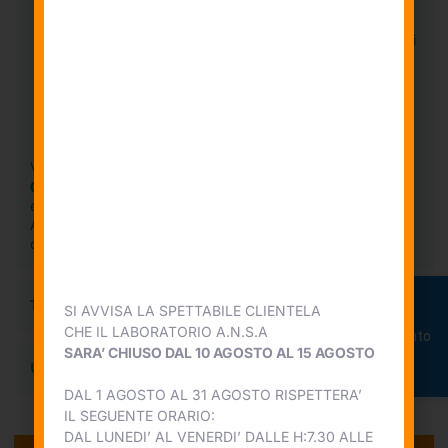
contenente dati anagrafici, dettaglio delle
prestazioni eseguite, data e numero di accettazione,
oltre alla data e all'orario fissati per il ritiro dei risultati
degli esami.
Nella parte inferiore sinistra della scheda di
accettazione, è presente uno spazio dedicato alla
delega
(come previsto dal D. Lgs. 679/2016).
Va sottolineato che, in ottemperanza alla
legge n. 135 del
05/06/1990
, il ritiro dei risultati dell'esame
HIV
può essere
effettuato
esclusivamente dall'interessato
.
Analogamente, il ritiro per il
BHCG e il Test di gravidanza
è
consentito
esclusivamente all'interessato.
Tempi di risposta
SI AVVISA LA SPETTABILE CLIENTELA
Prenota
CHE IL LABORATORIO A.N.S.A
appuntamento
SARA’ CHIUSO DAL 10 AGOSTO AL 15 AGOSTO
Urgenze
DAL 1 AGOSTO AL 31 AGOSTO RISPETTERA’
Prenotazioni
IL SEGUENTE ORARIO:
DAL LUNEDI’ AL VENERDI’ DALLE H:7.30 ALLE