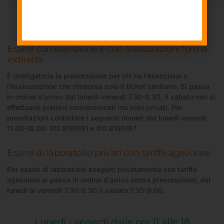
Prenotazioni esami
Esami con esenzione e con assicurazioni forma
indiretta
È obbligatoria la prenotazione per chi ha l‘esenzione o
l’assicurazione che rimborsa solo il ticket sanitario. Si passa
in ordine d’arrivo dal lunedì-venerdì 7.30-9.30, il sabato non si
effettuano prelievi convenzionati ma solo privati. Per
prenotazioni contattare i seguenti numeri dal lunedì-venerdì
11.00-18.00: 011.8195191 e 011.8195197
Esami di laboratorio privati con tariffe agevolate
Per esami di laboratorio eseguiti privatamente con tariffe
agevolate si passa in ordine d’arrivo senza prenotazione, dal
lunedì al venerdì 7.30-9.30 il sabato 7.30-9.00.
Lunedì - venerdì dalle ore 11 alle 18