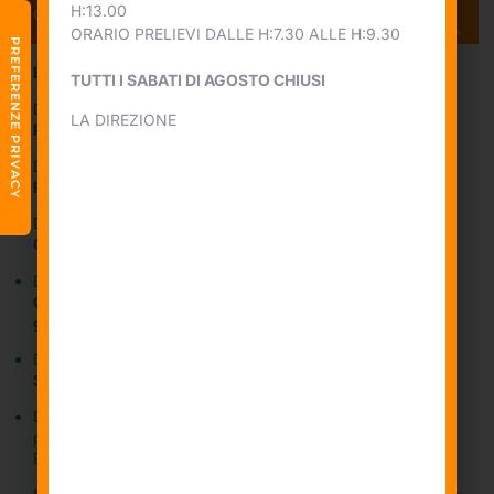
H:13.00
Orari
ORARIO PRELIEVI DALLE H:7.30 ALLE H:9.30
Esami Prenotazioni e Informazioni:
TUTTI I SABATI DI AGOSTO CHIUSI
Dal lunedì al venerdì 7.30-18.00 e il sabato 7.30-11.00
LA DIREZIONE
Ritiro referti:
Dal lunedì al venerdì 11.00-18.00
Prelievi di sangue:
Dal lunedì al venerdì 7.30-9.30 e il sabato 7.30-9.00
Consegna campioni (urine e urocultura):
Dal lunedì al venerdì 7.30-9.30 e sabato 7.30-9.00
Consegna campioni (citologici urinari, feci, test di
gravidanza):
Dal lunedì al venerdì 7.30-9.30 e sabato 7.30-9.00
Sala prelievi e consegna campioni biologici:
Dal lunedì al venerdì 7.30-9.30 e il sabato 7.30-9.00 senza
prenotazione
È necessaria la prenotazione per prelievi post-prandiali.