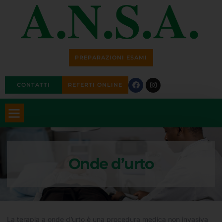
PREPARAZIONI ESAMI
CONTATTI
REFERTI ONLINE
Onde d’urto
La terapia a onde d’urto è una procedura medica non invasiva