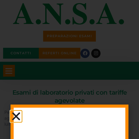
PREPARAZIONI ESAMI
CONTATTI
REFERTI ONLINE
Esami di laboratorio privati con tariffe
agevolate
Per esami di laboratorio eseguiti privatamente con tariffe
agevolate si passa in ordine d’arrivo senza prenotazione, dal
lunedì al venerdì 7.30-9.30 il sabato 7.30-9.00.