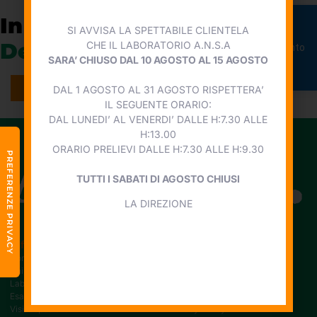
In collaborazione con
Punto
SI AVVISA LA SPETTABILE CLIENTELA
Prenota
DeGa
CHE IL LABORATORIO A.N.S.A
appuntamento
SARA’ CHIUSO DAL 10 AGOSTO AL 15 AGOSTO
VISITA IL SITO
DAL 1 AGOSTO AL 31 AGOSTO RISPETTERA’
IL SEGUENTE ORARIO:
DAL LUNEDI’ AL VENERDI’ DALLE H:7.30 ALLE
H:13.00
ORARIO PRELIEVI DALLE H:7.30 ALLE H:9.30
TUTTI I SABATI DI AGOSTO CHIUSI
LA DIREZIONE
Laboratorio Privato di Analisi Cliniche
Informazioni
Legal
Home
Amministrazione trasparente
Chi siamo
Liste di attesa
Laboratorio analisi
Bilancio
Esami strumentali
Carta dei servizi
Visite specialistiche
Privacy Policy